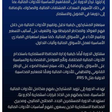
إدارتها. تركز الدورة على المفاهيم الأساسية للأدوات المالية، بما
في ذلك الأسهم، السندات، المشتقات المالية، والصكوك، بالإضافة
إلى دورها في التمويل والاستثمار.
سيتعلم المشاركون كيفية تحليل وتقييم الأدوات المالية من خلال
فهم العوائد والمخاطر المرتبطة بها، والتعرف على أساليب التسعير
وتقييم الأداء في الأسواق المالية. كما سيتم استعراض المبادئ
الأساسية لعمل الأسواق المالية وآليات التداول.
ستتناول الدورة أيضًا كيفية إدارة المحافظ الاستثمارية باستخدام
الأدوات المالية المختلفة، وتأثير العوامل الاقتصادية والسياسية
على الأسواق. بالإضافة إلى ذلك، سيتم تسليط الضوء على الإطار
القانوني والتنظيمي للأدوات المالية وفقًا للمعايير المحاسبية
الدولية مثل IFRS 9.
تهدف الدورة إلى تزويد المشاركين بفهم متكامل للأدوات المالية
الأساسية، مما يمكنهم من اتخاذ قرارات استثمارية أكثر وعيًا.
تستهدف الدورة المستثمرين الجدد، المحللين الماليين، ومديري
المحافظ الاستثمارية الذين يسعون لفهم أساسيات الأدوات المالية