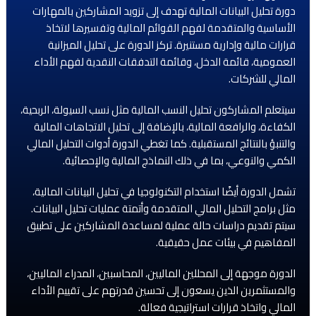
دورة تحليل البيانات المالية تهدف إلى تزويد المشاركين بالمهارات
الأساسية والمتقدمة لفهم القوائم المالية وتفسيرها لاتخاذ
قرارات مالية وإدارية مستنيرة. تركز الدورة على تحليل الميزانية
العمومية، قائمة الدخل، وقائمة التدفقات النقدية لفهم الأداء
المالي للشركات.
سيتعلم المشاركون تحليل النسب المالية مثل نسب السيولة، الربحية،
الكفاءة، والرافعة المالية، بالإضافة إلى تحليل الاتجاهات المالية
والتنبؤ بالنتائج المستقبلية. كما تغطي الدورة أدوات التحليل المالي
الكمي والنوعي، بما في ذلك النماذج المالية والإحصائية.
تشمل الدورة أيضًا استخدام التكنولوجيا في تحليل البيانات المالية،
مثل برامج التحليل المالي المتقدمة وأتمتة عمليات تحليل البيانات.
سيتم تقديم دراسات حالة عملية لمساعدة المشاركين على تطبيق
المفاهيم في بيئات عمل حقيقية.
الدورة موجهة إلى المحللين الماليين، المحاسبين، المدراء الماليين،
والمستثمرين الذين يسعون إلى تحسين قدرتهم على تقييم الأداء
المالي واتخاذ قرارات استراتيجية فعالة.