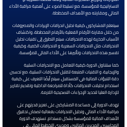
الاستراتيجية للمؤسسة، مع تسليط الضوء على أهمية مراقبة الأداء
المالي ومقارنته مع الأهداف المخططة.
سيتعلم المشاركون كيفية تحليل انحرافات الإيرادات والمصروفات
من خلال مقارنة الأرقام الفعلية بالأرقام المخططة، واكتشاف
الأسباب الجذرية لهذه الانحرافات. سيتم التطرق إلى تقنيات تحليل
الانحرافات مثل الانحرافات السعرية و الانحرافات الكمية، وكيفية
تفسير هذه الانحرافات وتأثيرها على الأداء المالي للمؤسسة.
كما ستتناول الدورة كيفية التعامل مع الانحرافات السلبية
والإيجابية، و التقنيات المتبعة لتقليل الانحرافات السلبية، مع تحسين
دقة التنبؤات المالية في المستقبل. سيتم أيضًا التعرف على كيفية
استخدام تحليلات الانحرافات كأداة للمراجعة الداخلية وتقديم تقارير
للإدارة العليا لتحديد الإجراءات التصحيحية اللازمة.
تهدف الدورة إلى مساعدة المشاركين على تعزيز قدرتهم على
مراقبة الأداء المالي وتحليل الانحرافات بفعالية لضمان تحقيق
الأهداف المالية للمؤسسة بشكل مستدام. تستهدف الدورة
المحاسبين، المديرين الماليين، ومديري التخطيط المالي في