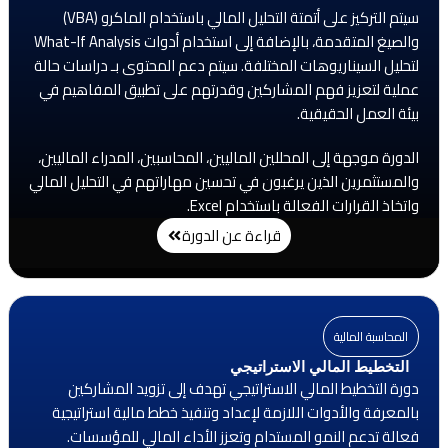
سيتم التركيز على أتمتة التحليل المالي باستخدام الماكرو (VBA)
والصيغ المتقدمة، بالإضافة إلى استخدام أدوات What-If Analysis
لتحليل السيناريوهات المختلفة. سيتم دعم المحتوى بـ دراسات حالة
عملية لتعزيز فهم المشاركين وقدرتهم على تطبيق المفاهيم في
بيئة العمل الحقيقية.
الدورة موجهة إلى المحللين الماليين، المحاسبين، المدراء الماليين،
والمستثمرين الذين يرغبون في تحسين مهاراتهم في التحليل المالي
واتخاذ القرارات الفعالة باستخدام Excel.
قراءة عن الدورة
المحاسبة المالية
التخطيط المالي الاستراتيجي
دورة التخطيط المالي الاستراتيجي تهدف إلى تزويد المشاركين
بالمعرفة والأدوات اللازمة لإعداد وتنفيذ خطط مالية استراتيجية
فعالة تدعم النمو المستدام وتعزز الأداء المالي للمؤسسات.