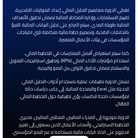
تغطي الدورة مفاهيم التحليل المالي، إعداد الموازنات التقديرية،
تقييم الاستثمارات، وإدارة المخاطر المالية لضمان تحقيق الأهداف
المالية طويلة المدى. سيتم التركيز على تحليل البيانات المالية، التنبؤ
بالتدفقات النقدية، وتصميم خطط مالية متكاملة تلبي احتياجات
المؤسسات في بيئات الأعمال المتغيرة.
كما سيتم استعراض أفضل الممارسات في التخطيط المالي،
استخدام مؤشرات الأداء المالي (KPIs)، وتطبيق استراتيجيات التمويل
والاستثمار لضمان تحقيق التوازن بين النمو والربحية.
تشمل الدورة تطبيقات عملية باستخدام أدوات التحليل المالي
الحديثة مثل Excel والنمذجة المالية، إلى جانب دراسات حالة
لمؤسسات ناجحة لاكتساب رؤى تطبيقية حول التخطيط المالي
الفعّال.
الدورة موجهة إلى المدراء الماليين، المحللين الماليين، مديري
التخطيط الاستراتيجي، وأصحاب الأعمال الذين يسعون إلى تعزيز
قدرتهم على اتخاذ قرارات مالية مستدامة تدعم النمو المؤسسي.