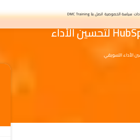
دات
سياسة الخصوصية
اتصل بنا
DMC Training
استخدام أدوات SEMrush وHubSpot لتحسين الأداء