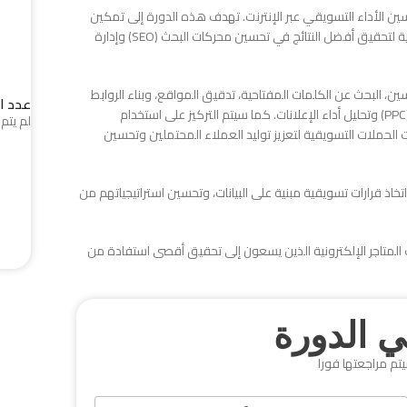
رقمية لتحليل وتحسين الأداء التسويقي عبر الإنترنت. تهدف هذه الدورة إلى تمكين
المسوقين الرقميين وأصحاب الأعمال من استخدام هذه الأدوات بفعالية لتحقيق أفضل النتائج في تحسين محركات البحث (SEO) وإدارة
، بما في ذلك تحليل المنافسين، البحث عن الكلمات المفتاحية، تدقيق المواقع، وبناء الروابط
عدد ا
الخلفية (Backlinks)، بالإضافة إلى تحسين الحملات الإعلانية المدفوعة (PPC) وتحليل أداء الإعلانات. كما سيتم التركيز على استخدام
لم يتم 
تمتة التسويق، وتحليل بيانات الحملات التسويقية لتعزيز توليد العملاء المحتملين وتحسين
اذ قرارات تسويقية مبنية على البيانات، وتحسين استراتيجياتهم من
متاجر الإلكترونية الذين يسعون إلى تحقيق أقصى استفادة من
 الدورة
يتم مراجعتها فورا