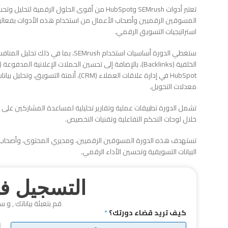
تعتبر أدوات SEMrush وHubSpot من أقوى الحلول ال
استراتيجيات التسويق الرقمي.
ستغطي الدورة أساسيات استخدام SEMrush
HubSpot في إدارة علاقات العملاء (CRM)، أ
معدلات التحويل.
تشمل الدورة تطبيقات عملية وتقارير تحليلية لمساعدة المشاركين على اتخ
خلال لوحات التحكم التفاعلية وتقنيات التخصيص.
تستهدف هذه الدورة المسوقين الرقميين، ومديري المحتوى، وأصحاب ال
البيانات التسويقية وتحسين الأداء الرقمي.
التسجيل في
قم بتعبئة بياناتك , و س
كيف تريد قضاء دورتك؟
*