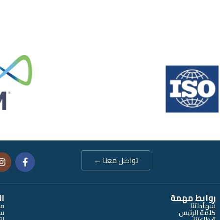
تواصل معنا ←
روابط مهمة
ال
شهاداتنا
من
كلمة الرئيس
سي
قطاعتنا
إت