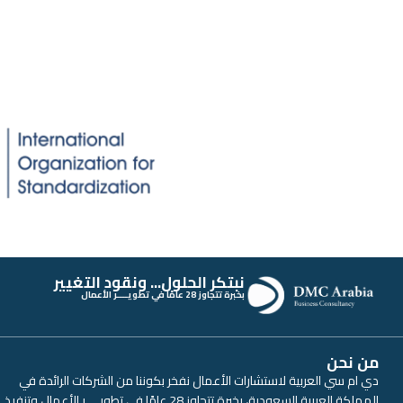
نبتكر الحلول... ونقود التغيير
بخبرة تتجاوز 28 عامًا في تطويــــر الأعمال
من نحن
دي ام سي العربية لاستشارات الأعمال نفخر بكوننا من الشركات الرائدة في
المملكة العربية السعودية، بخبرة تتجاوز 28 عامًا في تطويــــر الأعمال وتنفيذ