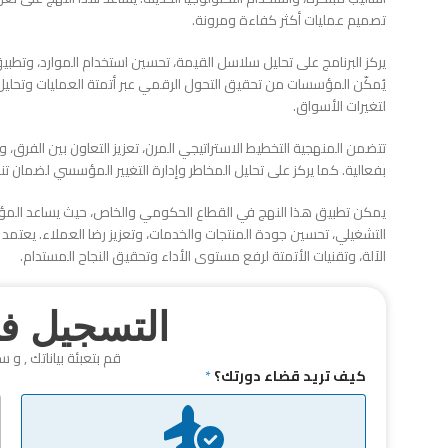
تصميم عمليات أكثر كفاءة ومرونة.
يركز البرنامج على تحليل سلاسل القيمة، تحسين استخدام الموارد، وتطبيق ال
يُمكّن المؤسسات من تحقيق التحول الرقمي عبر أتمتة العمليات وتحليل 
لتغيرات الأسواق.
تتضمن المنهجية التخطيط الاستراتيجي المرن، تعزيز التعاون بين الفرق
بفعالية. كما يركز على تحليل المخاطر وإدارة التغيير المؤسسي لضمان تنفي
يمكن تطبيق هذا النهج في القطاع الحكومي والخاص، حيث يساعد المؤسس
التشغيلي، تحسين جودة المنتجات والخدمات، وتعزيز رضا العملاء. يعتمد 
الآلة، وتقنيات الأتمتة لرفع مستوى الأداء وتحقيق النجاح المستدام.
التسجيل في
قم بتعبئة بياناتك , و س
كيف تريد قضاء دورتك؟
*