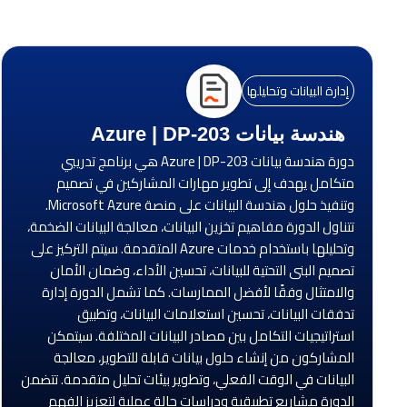
إدارة البيانات وتحليلها
هندسة بيانات Azure | DP-203
دورة هندسة بيانات Azure | DP-203 هي برنامج تدريبي
متكامل يهدف إلى تطوير مهارات المشاركين في تصميم
وتنفيذ حلول هندسة البيانات على منصة Microsoft Azure.
تتناول الدورة مفاهيم تخزين البيانات، معالجة البيانات الضخمة،
وتحليلها باستخدام خدمات Azure المتقدمة. سيتم التركيز على
تصميم البنى التحتية للبيانات، تحسين الأداء، وضمان الأمان
والامتثال وفقًا لأفضل الممارسات. كما تشمل الدورة إدارة
تدفقات البيانات، تحسين استعلامات البيانات، وتطبيق
استراتيجيات التكامل بين مصادر البيانات المختلفة. سيتمكن
المشاركون من إنشاء حلول بيانات قابلة للتطوير، معالجة
البيانات في الوقت الفعلي، وتطوير بيئات تحليل متقدمة. تتضمن
الدورة مشاريع تطبيقية ودراسات حالة عملية لتعزيز الفهم