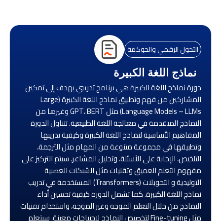
التحول الرقمي والحوكمة
نماذج اللغة الكبيرة
دورة نماذج اللغة الكبيرة هي برنامج تدريبي يهدف إلى تمكين
المشاركين من فهم وتطبيق نماذج اللغة الكبيرة (Large
Language Models – LLMs) مثل GPT، BERT وغيرها من
النماذج المتقدمة في معالجة اللغة الطبيعية. تتناول الدورة
المفاهيم الأساسية لنماذج اللغة الكبيرة وكيفية تدريبها
وتطبيقها في مجموعة متنوعة من المهام مثل الترجمة،
التلخيص، الإجابة على الأسئلة، وتحليل المشاعر. سيتم التركيز على
مفهوم التعلم العميق وتقنيات مثل الشبكات العصبية
التوليدية و التحويلات (Transformers) المستخدمة في تدريب
نماذج اللغة الكبيرة. كما تشمل الدورة كيفية تحسين أداء
النماذج من خلال التعلم الموجه وغير الموجه، واستخدام تقنيات
مثل Fine-tuning لتخصيص النماذج لاحتياجات معينة. سيتعلم