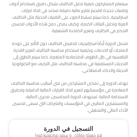
سيتعلم المشاركون كيفية تحليل التكاليف بشكل دقيق باستخدام أدوات
وتقنيات جديدة لتقديم تقارير مالية دقيقة تساعد في اتخاذ قرارات
استراتيجية. كما سيتم تسليط الضوء على التقنيات الحديثة مثل التكاليف
المرنة وتحليل البيانات الكبيرة، وكيف يمكن دمج هذه الأدوات لتحسين
التحكم في التكاليف وتعزيز الكفاءة التشغيلية.
تشمل الدورة أيضًا استراتيجيات لتخفيض التكاليف دون التأثير على جودة
المنتجات أو الخدمات، وكيفية استخدام محاسبة التكاليف لتعزيز القدرة
التنافسية في ظل الظروف الاقتصادية المتغيرة. كما سيتم التطرق إلى
التحديات المستقبلية في محاسبة التكاليف مثل التكيف مع التكنولوجيا
الحديثة والذكاء الاصطناعي.
تهدف الدورة إلى تمكين المشاركين من تبني أساليب محاسبة التكاليف
المعاصرة في مؤسساتهم لتعزيز اتخاذ القرارات المالية الدقيقة وتحقيق
الاستدامة المالية. تستهدف الدورة المحاسبين، مديري المالية،
والمستشارين الماليين في المؤسسات والشركات التي تسعى لتحسين
الأداء المالي والتشغيلي.
التسجيل في الدورة
قم بتعبئة بياناتك , و سيتم مراجعتها فورا