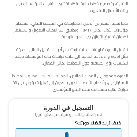
النقدية، وتصميم خطط مالية متكاملة تلبي احتياجات المؤسسات في
بيئات الأعمال المتغيرة.
كما سيتم استعراض أفضل الممارسات في التخطيط المالي، استخدام
مؤشرات الأداء المالي (KPIs)، وتطبيق استراتيجيات التمويل والاستثمار
لضمان تحقيق التوازن بين النمو والربحية.
تشمل الدورة تطبيقات عملية باستخدام أدوات التحليل المالي الحديثة
مثل Excel والنمذجة المالية، إلى جانب دراسات حالة لمؤسسات ناجحة
لاكتساب رؤى تطبيقية حول التخطيط المالي الفعّال.
الدورة موجهة إلى المدراء الماليين، المحللين الماليين، مديري التخطيط
الاستراتيجي، وأصحاب الأعمال الذين يسعون إلى تعزيز قدرتهم على اتخاذ
قرارات مالية مستدامة تدعم النمو المؤسسي.
التسجيل في الدورة
قم بتعبئة بياناتك , و سيتم مراجعتها فورا
كيف تريد قضاء دورتك؟