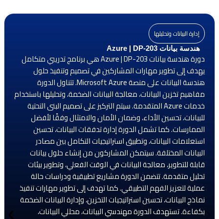
إدارة البيانات وتحليلها
هندسة بيانات Azure | DP-203
دورة هندسة بيانات Azure | DP-203 هي برنامج تدريبي متكامل
يهدف إلى تطوير مهارات المشاركين في تصميم وتنفيذ حلول
هندسة البيانات على منصة Microsoft Azure. تتناول الدورة
مفاهيم تخزين البيانات، معالجة البيانات الضخمة، وتحليلها باستخدام
خدمات Azure المتقدمة. سيتم التركيز على تصميم البنى التحتية
للبيانات، تحسين الأداء، وضمان الأمان والامتثال وفقًا لأفضل
الممارسات. كما تشمل الدورة إدارة تدفقات البيانات، تحسين
استعلامات البيانات، وتطبيق استراتيجيات التكامل بين مصادر
البيانات المختلفة. سيتمكن المشاركون من إنشاء حلول بيانات
قابلة للتطوير، معالجة البيانات في الوقت الفعلي، وتطوير بيئات
تحليل متقدمة. تتضمن الدورة مشاريع تطبيقية ودراسات حالة
عملية لتعزيز الفهم التطبيقي. كما تهدف إلى تطوير مهارات تنفيذ
نماذج البيانات، تحسين استراتيجيات التخزين، وإدارة البيانات الضخمة
بكفاءة. تستهدف الدورة مهندسي البيانات، محللي البيانات،