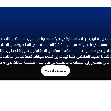
نات الضخمة، وتحليلها باستخدام خدمات Azure المتقدمة. سيتم التركيز على تصميم البنى التحتية للبيانات، تح
تكامل بين مصادر البيانات المختلفة. سيتمكن المشاركون من إنشاء حلول بيانات
عزيز الفهم التطبيقي. كما تهدف إلى تطوير مهارات تنفيذ نماذج البيانات، تح
ساب خبرة عملية في بناء حلول هندسة البيانات على Azure وتحقيق الاستفادة القصوى من بياناتهم.
قراءة عن الدورة