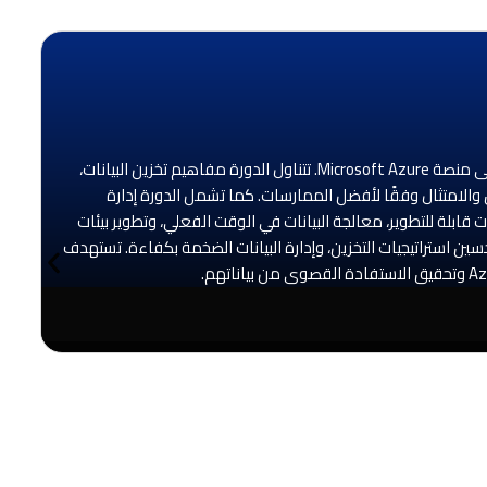
دورة هندسة بيانات Azure | DP-203 هي برنامج تدريبي متكامل يهدف إلى تطوير مهارات المشاركين في تصميم وتنفيذ حلول هندسة البيانات على منصة Microsoft Azure. تتناول الدورة مفاهيم تخزين البيانات،
سين الأداء، وضمان الأمان والامتثال وفقًا لأفضل الممارسات. كما تشمل الدورة إدارة
 قابلة للتطوير، معالجة البيانات في الوقت الفعلي، وتطوير بيئات
سين استراتيجيات التخزين، وإدارة البيانات الضخمة بكفاءة. تستهدف