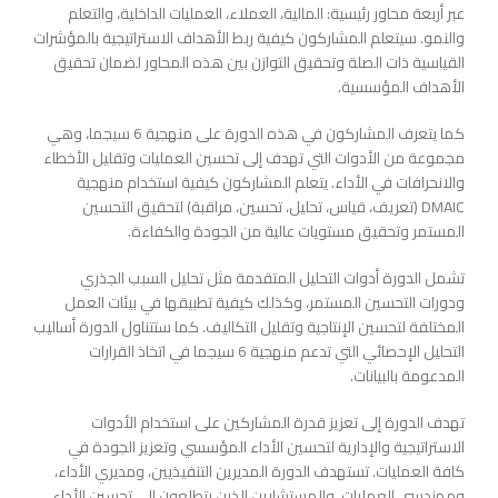
عبر أربعة محاور رئيسية: المالية، العملاء، العمليات الداخلية، والتعلم
والنمو. سيتعلم المشاركون كيفية ربط الأهداف الاستراتيجية بالمؤشرات
القياسية ذات الصلة وتحقيق التوازن بين هذه المحاور لضمان تحقيق
الأهداف المؤسسية.
كما يتعرف المشاركون في هذه الدورة على منهجية 6 سيجما، وهي
مجموعة من الأدوات التي تهدف إلى تحسين العمليات وتقليل الأخطاء
والانحرافات في الأداء. يتعلم المشاركون كيفية استخدام منهجية
DMAIC (تعريف، قياس، تحليل، تحسين، مراقبة) لتحقيق التحسين
المستمر وتحقيق مستويات عالية من الجودة والكفاءة.
تشمل الدورة أدوات التحليل المتقدمة مثل تحليل السبب الجذري
ودورات التحسين المستمر، وكذلك كيفية تطبيقها في بيئات العمل
المختلفة لتحسين الإنتاجية وتقليل التكاليف. كما ستتناول الدورة أساليب
التحليل الإحصائي التي تدعم منهجية 6 سيجما في اتخاذ القرارات
المدعومة بالبيانات.
تهدف الدورة إلى تعزيز قدرة المشاركين على استخدام الأدوات
الاستراتيجية والإدارية لتحسين الأداء المؤسسي وتعزيز الجودة في
كافة العمليات. تستهدف الدورة المديرين التنفيذيين، ومديري الأداء،
ومهندسي العمليات، والمستشارين الذين يتطلعون إلى تحسين الأداء