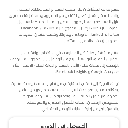
سيتم تدريب المشاركين على كيفية استخدام الفيديوهات، القصص،
والبث المباشر بشكل فعال للتفاعل مع الجمهور، وكيفية إنشاء محتوى
قابل للمشاركة يدفع الجمهور للتفاعل والمساهمة. كما ستتناول
الدورة استراتيجيات الإعلان المدفوع عبر منصات مثل Facebook،
Instagram، LinkedIn، Twitter، وغيرها، وكيفية تحسين استهداف
الجمهور لزيادة العائد على الاستثمار.
ستتم مناقشة أيضًا أفضل الممارسات في استخدام الهاشتاغات و
المؤثرين لتحقيق التوسع السريع في الوصول إلى الجمهور المستهدف،
بالإضافة إلى تقنيات تحليل الأداء باستخدام أدوات التحليل الرقمي مثل
Google Analytics و Facebook Insights.
تهدف الدورة إلى تمكين المشاركين من تطوير حملات ترويجية مبتكرة
وفعّالة تتماشى مع أحدث الاتجاهات الرقمية، مما يعزز من تفاعل
الجمهور ويزيد من المبيعات والتواجد الرقمي. تستهدف الدورة
المسوقين الرقميين، أصحاب الأعمال الصغيرة والمتوسطة،
والمسؤولين عن إدارة حسابات التواصل الاجتماعي.
التسجيل في الدورة