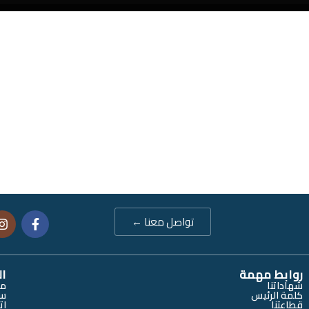
تواصل معنا ←
روابط مهمة
ال
شهاداتنا
من
كلمة الرئيس
سي
قطاعتنا
إت