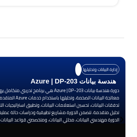
إدارة البيانات وتحليلها
هندسة بيانات Azure | DP-203
معالجة البيا
تدفقات البيانات، تحسين استعلامات البيانات، وتطبيق استراتيجيات ال
تحليل متقدمة. تتضمن الدورة مشاريع تطبيقية ودراسات حالة عملية لت
الدورة مهندسي البيانات، محللي البيانات، ومتخصصي قواعد البيانات الذين يسعون إلى اكت