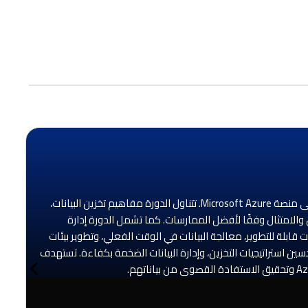
دورة هندسة بيانات Azure | DP-203 هي برنامج تدريبي متكامل يهدف إلى تطوير مهارات المشاركين في تصميم وتنفيذ حلول هندسة البيانات على منصة Microsoft Azure. تتناول الدورة مفاهيم تخزين البيانات،
سين الأداء، وضمان الأمان والامتثال وفقًا لأفضل الممارسات. كما تشمل الدورة إدارة
 قابلة للتطوير، معالجة البيانات في الوقت الفعلي، وتطوير بيئات
سين استراتيجيات التخزين، وإدارة البيانات الضخمة بكفاءة. تستهدف