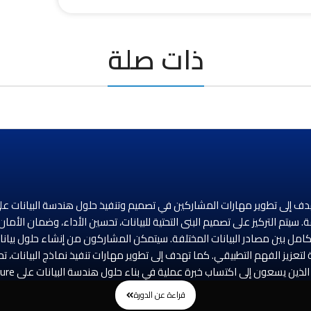
ذات صلة
نات الضخمة، وتحليلها باستخدام خدمات Azure المتقدمة. سيتم التركيز على تصميم البنى التحتية للبيانات، تح
تكامل بين مصادر البيانات المختلفة. سيتمكن المشاركون من إنشاء حلول بيانات
عزيز الفهم التطبيقي. كما تهدف إلى تطوير مهارات تنفيذ نماذج البيانات، تح
ساب خبرة عملية في بناء حلول هندسة البيانات على Azure وتحقيق الاستفادة القصوى من بياناتهم.
قراءة عن الدورة