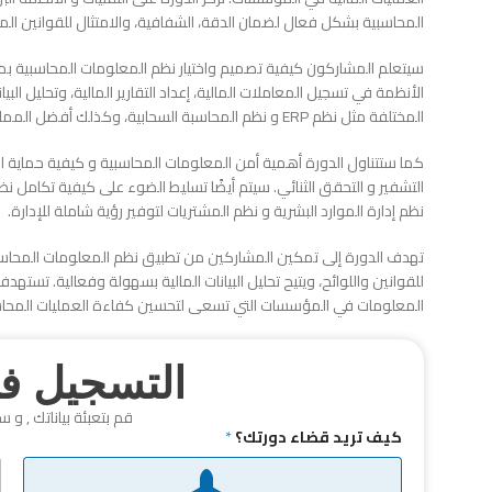
المحاسبية بشكل فعال لضمان الدقة، الشفافية، والامتثال للقوانين الم
سيتعلم المشاركون كيفية تصميم واختيار نظم المعلومات المحاسبية ب
الأنظمة في تسجيل المعاملات المالية، إعداد التقارير المالية، وتحليل ال
المختلفة مثل نظم ERP و نظم المحاسبة السحابية، وكذلك أفضل الممارسات في إدارة قواعد البيانات المحاسبية.
كما ستتناول الدورة أهمية أمن المعلومات المحاسبية و كيفية حماية البي
التشفير و التحقق الثنائي. سيتم أيضًا تسليط الضوء على كيفية تكامل
نظم إدارة الموارد البشرية و نظم المشتريات لتوفير رؤية شاملة للإدارة.
تهدف الدورة إلى تمكين المشاركين من تطبيق نظم المعلومات المحاسبية
للقوانين واللوائح، ويتيح تحليل البيانات المالية بسهولة وفعالية. تسته
المعلومات في المؤسسات التي تسعى لتحسين كفاءة العمليات المحاسبي
التسجيل في
قم بتعبئة بياناتك , و س
كيف تريد قضاء دورتك؟
*