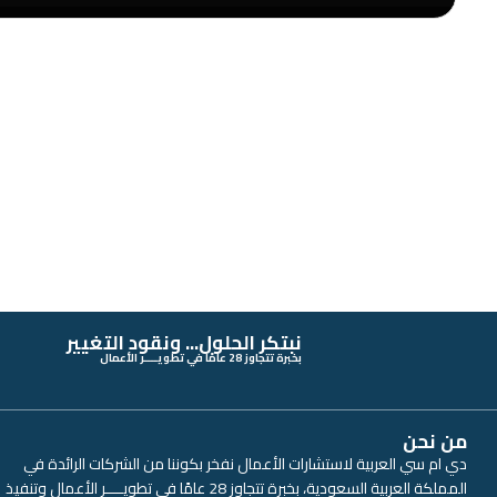
نبتكر الحلول... ونقود التغيير
بخبرة تتجاوز 28 عامًا في تطويــــر الأعمال
من نحن
دي ام سي العربية لاستشارات الأعمال نفخر بكوننا من الشركات الرائدة في
المملكة العربية السعودية، بخبرة تتجاوز 28 عامًا في تطويــــر الأعمال وتنفيذ