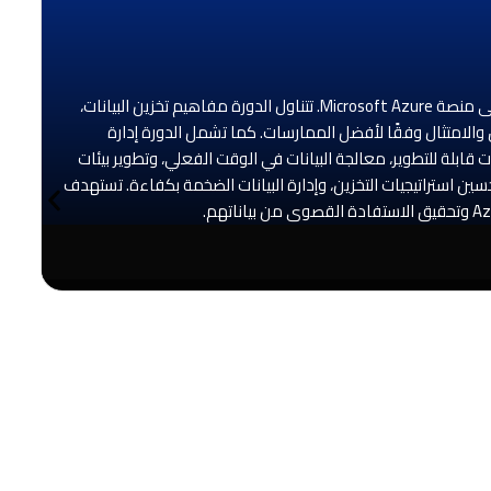
دورة هندسة بيانات Azure | DP-203 هي برنامج تدريبي متكامل يهدف إلى تطوير مهارات المشاركين في تصميم وتنفيذ حلول هندسة البيانات على منصة Microsoft Azure. تتناول الدورة مفاهيم تخزين البيانات،
سين الأداء، وضمان الأمان والامتثال وفقًا لأفضل الممارسات. كما تشمل الدورة إدارة
 قابلة للتطوير، معالجة البيانات في الوقت الفعلي، وتطوير بيئات
سين استراتيجيات التخزين، وإدارة البيانات الضخمة بكفاءة. تستهدف