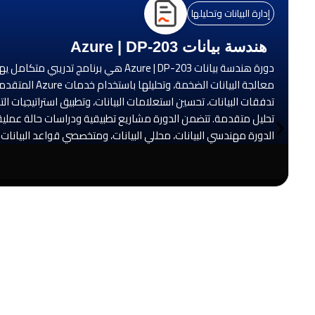
إدارة البيانات وتحليلها
هندسة بيانات Azure | DP-203
معالجة البيا
تدفقات البيانات، تحسين استعلامات البيانات، وتطبيق استراتيجيات ال
تحليل متقدمة. تتضمن الدورة مشاريع تطبيقية ودراسات حالة عملية لت
الدورة مهندسي البيانات، محللي البيانات، ومتخصصي قواعد البيانات الذين يسعون إلى اكت