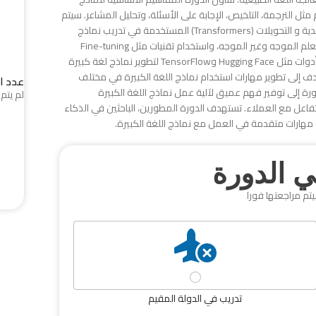
ل الترجمة، التلخيص، الإجابة على الأسئلة، وتحليل المشاعر. سيتم
التركيز على مفهوم التعلم العميق وتقنيات مثل الشبكات العصبية التوليدية و التحويلات (Transformers) المستخدمة في تدريب نماذج
اللغة الكبيرة. كما تشمل الدورة كيفية تحسين أداء النماذج من خلال التعلم الموجه وغير الموجه، واستخدام تقنيات مثل Fine-tuning
لتخصيص النماذج لاحتياجات معينة. سيتعلم المشاركون كيفية استخدام أدوات مثل Hugging Face وTensorFlow لتطوير نماذج لغة كبيرة
ف إلى تطوير مهارات استخدام نماذج اللغة الكبيرة في مختلف
عدد ا
لدورة إلى توفير فهم عميق لآلية عمل نماذج اللغة الكبيرة
لم يتم 
تفاعل مع العملاء. تستهدف الدورة المطورين، الباحثين في الذكاء
مهارات متقدمة في العمل مع نماذج اللغة الكبيرة.
 الدورة
يتم مراجعتها فورا
تدريب في الدولة المقيم