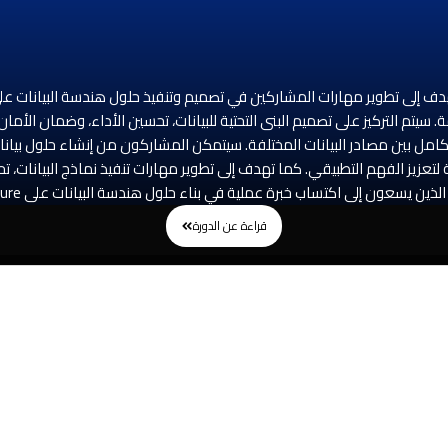
نات الضخمة، وتحليلها باستخدام خدمات Azure المتقدمة. سيتم التركيز على تصميم البنى التحتية للبيانات، تح
تكامل بين مصادر البيانات المختلفة. سيتمكن المشاركون من إنشاء حلول بيانات
عزيز الفهم التطبيقي. كما تهدف إلى تطوير مهارات تنفيذ نماذج البيانات، تح
ساب خبرة عملية في بناء حلول هندسة البيانات على Azure وتحقيق الاستفادة القصوى من بياناتهم.
قراءة عن الدورة