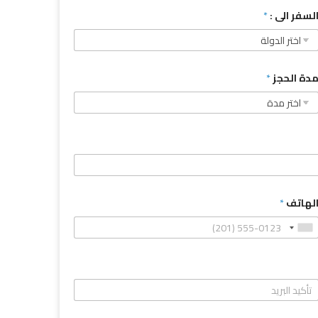
لسفر الى :
*
دة الحجز
*
لهاتف
*