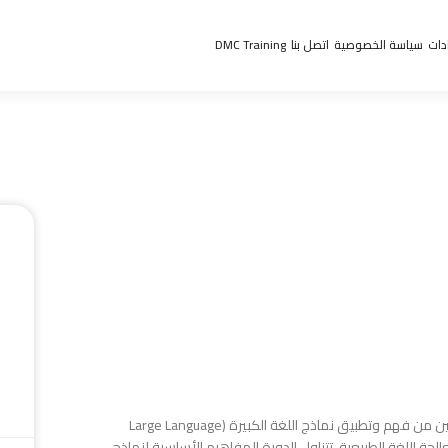
دات
سياسة الخصوصية
اتصل بنا
DMC Training
دورة نماذج اللغة الكبيرة هي برنامج تدريبي يهدف إلى تمكين المشاركين من فهم وتطبيق نماذج اللغة الكبيرة (Large Language
ج المتقدمة في معالجة اللغة الطبيعية. تتناول الدورة المفاهيم الأساسية لنماذج